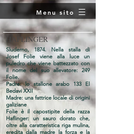
Menu sito
HAFLINGER
Sluderno, 1874. Nella stalla di
Josef Folie viene alla luce un
puledro che viene battezzato con
il nome del suo allevatore: 249
Folie.
Padre: lo stallone arabo 133 El
Bedavi XXII
Madre: una fattrice locale di origini
galiziane
Folie è il capostipite della razza
Haflinger: un sauro dorato che,
oltre alla caratteristica riga mulina,
eredita dalla madre la forza e la