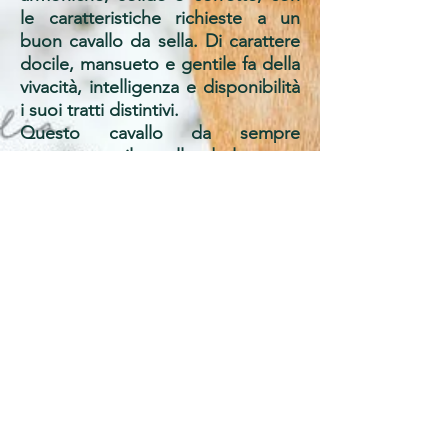
le caratteristiche richieste a un
buon cavallo da sella. Di carattere
docile, mansueto e gentile fa della
vivacità, intelligenza e disponibilità
i suoi tratti distintivi.
Questo cavallo da sempre
rappresenta il cavallo da lavoro e
tempo libero per eccellenza,
raggiungendo ottimi risultati anche
in discipline sportive quali salto,
attacchi e monta western!