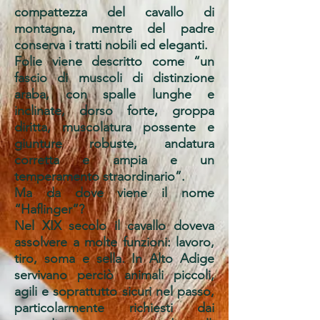
compattezza del cavallo di
montagna, mentre del padre
conserva i tratti nobili ed eleganti.
Folie viene descritto come “un
fascio di muscoli di distinzione
araba, con spalle lunghe e
inclinate, dorso forte, groppa
diritta, muscolatura possente e
giunture robuste, andatura
corretta e ampia e un
temperamento straordinario”.
Ma da dove viene il nome
“Haflinger”?
Nel XIX secolo il cavallo doveva
assolvere a molte funzioni: lavoro,
tiro, soma e sella. In Alto Adige
servivano perciò animali piccoli,
agili e soprattutto sicuri nel passo,
particolarmente richiesti dai